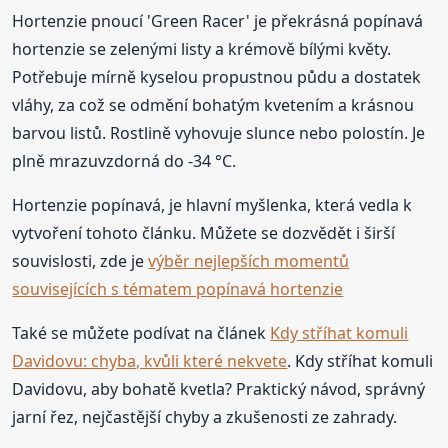
Hortenzie pnoucí 'Green Racer' je překrásná popínavá
hortenzie se zelenými listy a krémově bílými květy.
Potřebuje mírně kyselou propustnou půdu a dostatek
vláhy, za což se odmění bohatým kvetením a krásnou
barvou listů. Rostlině vyhovuje slunce nebo polostín. Je
plně mrazuvzdorná do -34 °C.
Hortenzie popínavá, je hlavní myšlenka, která vedla k
vytvoření tohoto článku. Můžete se dozvědět i širší
souvislosti, zde je
výběr nejlepších momentů
souvisejících s tématem popínavá hortenzie
Také se můžete podívat na článek
Kdy stříhat komuli
Davidovu: chyba, kvůli které nekvete
. Kdy stříhat komuli
Davidovu, aby bohatě kvetla? Praktický návod, správný
jarní řez, nejčastější chyby a zkušenosti ze zahrady.