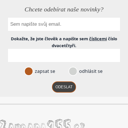
Chcete odebírat naše novinky?
Dokažte, že jste člověk a napište sem
číslicemi
číslo
dvacetčtyři
.
zapsat se
odhlásit se
ODESLAT