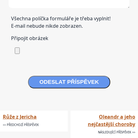
Všechna políčka formuláře je třeba vyplnit!
E-mail nebude nikde zobrazen.
Připojit obrázek
ODESLAT PŘÍSPĚVEK
Růže z Jericha
Oleandr a jeho
nejčastější choroby
<< PŘEDCHOZÍ PŘÍSPĚVEK
NÁSLEDUJÍCÍ PŘÍSPĚVEK >>