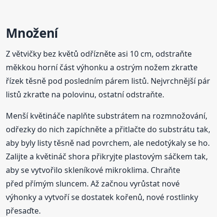
Množení
Z větvičky bez květů odřízněte asi 10 cm, odstraňte
měkkou horní část výhonku a ostrým nožem zkraťte
řízek těsně pod posledním párem listů. Nejvrchnější pár
listů zkraťte na polovinu, ostatní odstraňte.
Menší květináče naplňte substrátem na rozmnožování,
odřezky do nich zapíchněte a přitlačte do substrátu tak,
aby byly listy těsně nad povrchem, ale nedotýkaly se ho.
Zalijte a květináč shora přikryjte plastovým sáčkem tak,
aby se vytvořilo skleníkové mikroklima. Chraňte
před přímým sluncem. Až začnou vyrůstat nové
výhonky a vytvoří se dostatek kořenů, nové rostlinky
přesaďte.