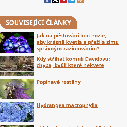
SOUVISEJÍCÍ ČLÁNKY
Jak na pěstování hortenzie,
aby krásně kvetla a přežila zimu
správným zazimováním?
Kdy stříhat komuli Davidovu:
chyba, kvůli které nekvete
Popínavé rostliny
Hydrangea macrophylla