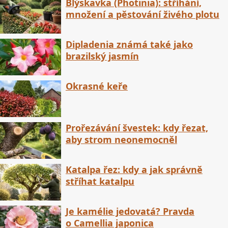
Blýskavka (Photinia): stříhání,
množení a pěstování živého plotu
Dipladenia známá také jako
brazilský jasmín
Okrasné keře
Prořezávání švestek: kdy řezat,
aby strom neonemocněl
Katalpa řez: kdy a jak správně
stříhat katalpu
Je kamélie jedovatá? Pravda
o Camellia japonica