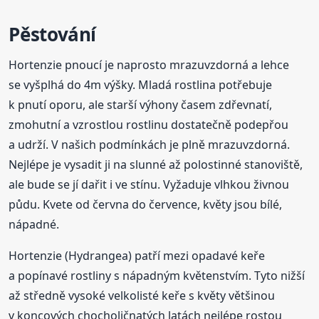
Pěstování
Hortenzie pnoucí je naprosto mrazuvzdorná a lehce
se vyšplhá do 4m výšky. Mladá rostlina potřebuje
k pnutí oporu, ale starší výhony časem zdřevnatí,
zmohutní a vzrostlou rostlinu dostatečně podepřou
a udrží. V našich podmínkách je plně mrazuvzdorná.
Nejlépe je vysadit ji na slunné až polostinné stanoviště,
ale bude se jí dařit i ve stínu. Vyžaduje vlhkou živnou
půdu. Kvete od června do července, květy jsou bílé,
nápadné.
Hortenzie (Hydrangea) patří mezi opadavé keře
a popínavé rostliny s nápadným květenstvím. Tyto nižší
až středně vysoké velkolisté keře s květy většinou
v koncových chocholičnatých latách nejlépe rostou