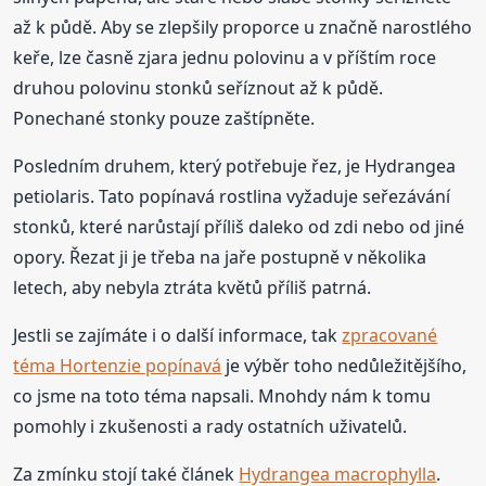
až k půdě. Aby se zlepšily proporce u značně narostlého
keře, lze časně zjara jednu polovinu a v příštím roce
druhou polovinu stonků seříznout až k půdě.
Ponechané stonky pouze zaštípněte.
Posledním druhem, který potřebuje řez, je Hydrangea
petiolaris. Tato popínavá rostlina vyžaduje seřezávání
stonků, které narůstají příliš daleko od zdi nebo od jiné
opory. Řezat ji je třeba na jaře postupně v několika
letech, aby nebyla ztráta květů příliš patrná.
Jestli se zajímáte i o další informace, tak
zpracované
téma Hortenzie popínavá
je výběr toho nedůležitějšího,
co jsme na toto téma napsali. Mnohdy nám k tomu
pomohly i zkušenosti a rady ostatních uživatelů.
Za zmínku stojí také článek
Hydrangea macrophylla
.