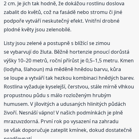
2 cm. Je jich tak hodně, že dokážou rostlinu doslova
zabalit do květů, což na fasádě nebo stromu či jiné
podpoře vytváří neskutečný efekt. Vnitřní drobné
plodné květy jsou zelenobílé.
Listy jsou zelené a postupně s blížící se zimou
se vybarvují do žluta. Běžně hortenzie pnoucí dorůstá
výšky 10–20 metrů, roční přírůst je 0,5–1,5 metru. Kmen
(lodyha, šlahoun) má měděně hnědou barvu, kůra
se loupe a vytváří tak hezkou kombinaci hnědých barev.
Rostlina vyžaduje kyselejší, čerstvou, stále mírně vlhkou
propustnou půdu s málo rozloženým hrubým
humusem. V jílovitých a udusaných hlinitých půdách
živoří. Nesnáší vápno! V našich podmínkách je plně
mrazuvzdorná. První rok po vysazení na zahradu
se však doporučuje zateplit kmínek, dokud dostatečně
nezdřevnatí.