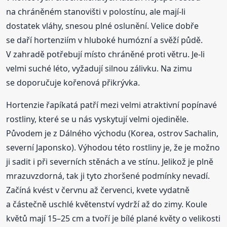
na chráněném stanovišti v polostínu, ale mají-li
dostatek vláhy, snesou plné oslunění. Velice dobře
se daří hortenziím v hluboké humózní a svěží půdě.
V zahradě potřebují místo chráněné proti větru. Je-li
velmi suché léto, vyžadují silnou zálivku. Na zimu
se doporučuje kořenová přikrývka.
Hortenzie řapíkatá patří mezi velmi atraktivní popínavé
rostliny, které se u nás vyskytují velmi ojediněle.
Původem je z Dálného východu (Korea, ostrov Sachalin,
severní Japonsko). Výhodou této rostliny je, že je možno
ji sadit i při severních stěnách a ve stínu. Jelikož je plně
mrazuvzdorná, tak ji tyto zhoršené podmínky nevadí.
Začíná kvést v červnu až červenci, kvete vydatně
a částečně uschlé květenství vydrží až do zimy. Koule
květů mají 15–25 cm a tvoří je bílé plané květy o velikosti