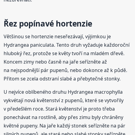
Řez popínavé hortenzie
Většinou se hortenzie neseřezávají, výjimkou je
Hydrangea paniculata. Tento druh vyžaduje každoroční
hluboký řez, protože se květy tvoří na mladém dřevě.
Koncem zimy nebo časně na jaře seřízněte až
na nejspodnější pár pupenů, nebo dokonce až k půdě.
Přitom se zcela odstraní slabé a přebytečné stonky.
U nejvíce oblíbeného druhu Hydrangea macrophylla
vykvétají nová květenství z pupenů, které se vytvořily
v předešlém roce. Stará květenství je proto třeba
ponechávat na rostlině, aby přes zimu byly chráněny
květné pupeny. Na jaře každý stonek seřízněte na pár
silných pupenů, ale staré nebo slabé stonky seřízněte