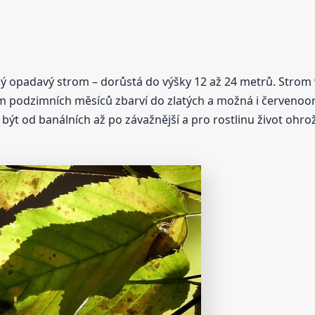
ý opadavý strom – dorůstá do výšky 12 až 24 metrů. Strom v
em podzimních měsíců zbarví do zlatých a možná i červenoor
t od banálních až po závažnější a pro rostlinu život ohrožuj