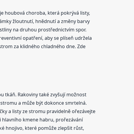
je houbová choroba, která pokrývá listy,
známky žloutnutí, hnědnutí a změny barvy
tliny na druhou prostřednictvím spor.
eventivní opatření, aby se plíseň udržela
 strom za klidného chladného dne. Zde
u tkáň. Rakoviny také zvyšují možnost
st stromu a může být dokonce smrtelná.
ky a listy ze stromu pravidelně ořezávejte
kci hlavního kmene habru, prořezávání
é hnojivo, které pomůže zlepšit růst,