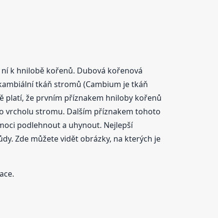
i ní k hnilobě kořenů. Dubová kořenová
 kambiální tkáň stromů (Cambium je tkáň
 platí, že prvním příznakem hniloby kořenů
zko vrcholu stromu. Dalším příznakem tohoto
moci podlehnout a uhynout. Nejlepší
dy. Zde můžete vidět obrázky, na kterých je
ace.