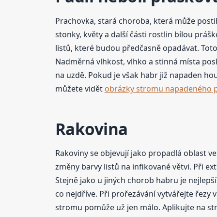
Prachovka, stará choroba, která může postih
stonky, květy a další části rostlin bílou pr
listů, které budou předčasně opadávat. Tot
Nadměrná vlhkost, vlhko a stinná místa posky
na uzdě. Pokud je však habr již napaden ho
můžete vidět
obrázky stromu napadeného p
Rakovina
Rakoviny se objevují jako propadlá oblast 
změny barvy listů na infikované větvi. Při 
Stejně jako u jiných chorob habru je nejlepš
co nejdříve. Při prořezávání vytvářejte řez
stromu pomůže už jen málo. Aplikujte na str