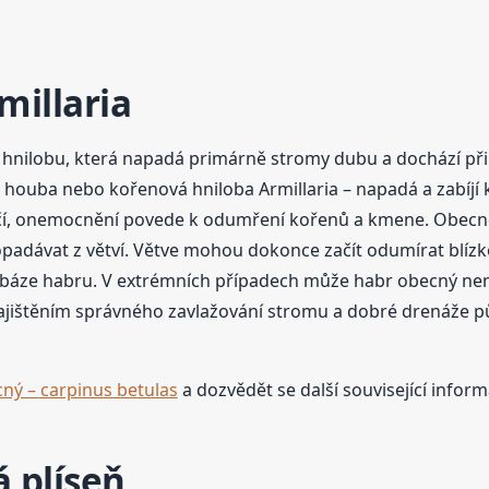
millaria
o hnilobu, která napadá primárně stromy dubu a dochází př
houba nebo kořenová hniloba Armillaria – napadá a zabíjí
čí, onemocnění povede k odumření kořenů a kmene. Obecně
ě opadávat z větví. Větve mohou dokonce začít odumírat blí
i báze habru. V extrémních případech může habr obecný ne
ajištěním správného zavlažování stromu a dobré drenáže pů
ný – carpinus betulas
a dozvědět se další související inform
á plíseň