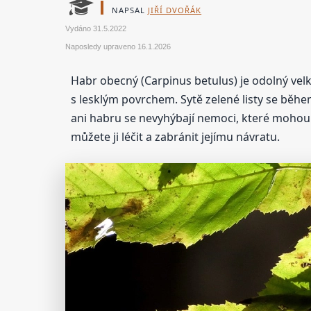
NAPSAL
JIŘÍ DVOŘÁK
Vydáno
31.5.2022
Naposledy upraveno
16.1.2026
Habr obecný (Carpinus betulus) je odolný velk
s lesklým povrchem. Sytě zelené listy se běh
ani habru se nevyhýbají nemoci, které mohou bý
můžete ji léčit a zabránit jejímu návratu.