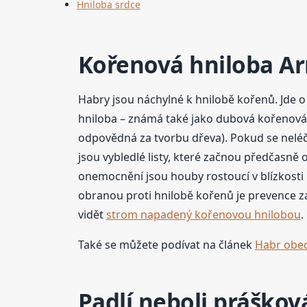
Hniloba srdce
Kořenová hniloba Ar
Habry jsou náchylné k hnilobě kořenů. Jde 
hniloba – známá také jako dubová kořenová 
odpovědná za tvorbu dřeva). Pokud se nelé
jsou vybledlé listy, které začnou předčasn
onemocnění jsou houby rostoucí v blízkost
obranou proti hnilobě kořenů je prevence z
vidět
strom napadený kořenovou hnilobou
.
Také se můžete podívat na článek
Habr obec
Padlí neboli práškov