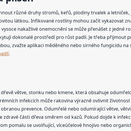
nout různé druhy stromů, keřů, plodiny trvalek a letniček, 
áškovitou látkou. Infikované rostliny mohou začít vykazovat 
o vysoce nakažlivé onemocnění se může přenášet z jedné ros
tují dokonalé prostředí pro růst padlí. Je třeba přijmout pr
ubou, zvažte aplikaci měděného nebo sirného fungicidu na
adlí
.
ve dřevě větve, stonku nebo kmene, která obsahuje odumřelo
extrémních infekcích může rakovina výrazně ovlivnit životno
í obranou prevence. Odumřelé nebo odumírající větve, větvič
y ve zdravé části dřeva směrem od kazů. Pokud dojde k infe
om pomalu se uvolňující, víceúčelové hnojivo nebo organick