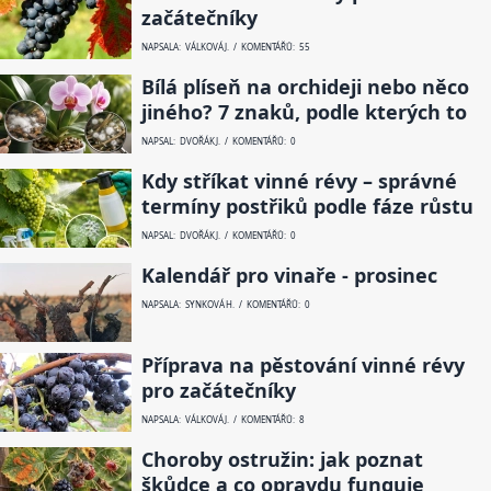
začátečníky
NAPSALA: VÁLKOVÁ J. / KOMENTÁŘŮ: 55
Bílá plíseň na orchideji nebo něco
jiného? 7 znaků, podle kterých to
NAPSAL: DVOŘÁK J. / KOMENTÁŘŮ: 0
Kdy stříkat vinné révy – správné
termíny postřiků podle fáze růstu
NAPSAL: DVOŘÁK J. / KOMENTÁŘŮ: 0
Kalendář pro vinaře - prosinec
NAPSALA: SYNKOVÁ H. / KOMENTÁŘŮ: 0
Příprava na pěstování vinné révy
pro začátečníky
NAPSALA: VÁLKOVÁ J. / KOMENTÁŘŮ: 8
Choroby ostružin: jak poznat
škůdce a co opravdu funguje