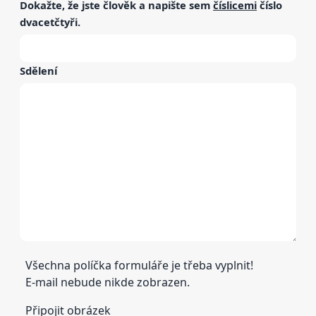
Dokažte, že jste člověk a napište sem
číslicemi
číslo
dvacetčtyři
.
Sdělení
Všechna políčka formuláře je třeba vyplnit!
E-mail nebude nikde zobrazen.
Připojit obrázek