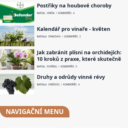
Postřiky na houbové choroby
NAPSAL: VINŠ M. / KOMENTÁŘŮ: 4
Kalendář pro vinaře - květen
NAPSALA: SYNKOVÁ H. / KOMENTÁŘŮ: 2
Jak zabránit plísni na orchidejích:
10 kroků z praxe, které skutečně
NAPSAL: DVOŘÁK J. / KOMENTÁŘŮ: 0
Druhy a odrůdy vinné révy
NAPSALA: VINŠOVÁ S. / KOMENTÁŘŮ: 4
NAVIGAČNÍ
MENU