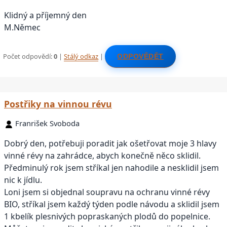
Klidný a příjemný den
M.Němec
Počet odpovědí:
0
|
Stálý odkaz
|
ODPOVĚDĚT
Postřiky na vinnou révu
Franrišek Svoboda
Dobrý den, potřebuji poradit jak ošetřovat moje 3 hlavy
vinné révy na zahrádce, abych konečně něco sklidil.
Předminulý rok jsem stříkal jen nahodile a nesklidil jsem
nic k jídlu.
Loni jsem si objednal soupravu na ochranu vinné révy
BIO, stříkal jsem každý týden podle návodu a sklidil jsem
1 kbelík plesnivých popraskaných plodů do popelnice.