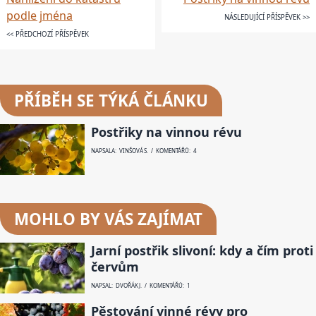
podle jména
NÁSLEDUJÍCÍ PŘÍSPĚVEK >>
<< PŘEDCHOZÍ PŘÍSPĚVEK
PŘÍBĚH SE TÝKÁ ČLÁNKU
Postřiky na vinnou révu
NAPSALA: VINŠOVÁ S. / KOMENTÁŘŮ: 4
MOHLO BY VÁS ZAJÍMAT
Jarní postřik slivoní: kdy a čím proti
červům
NAPSAL: DVOŘÁK J. / KOMENTÁŘŮ: 1
Pěstování vinné révy pro