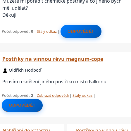
Můžete mi poradit chemické postřiky a co jiného bych
měl udělat?
Děkuji
Počet odpovědí:
0
|
Stálý odkaz
|
ODPOVĚDĚT
Postřiky na vinnou révu magnum-cope
Oldřich Hodboď
Prosím o sdělení jiného postřiku misto Falkonu
Počet odpovědí:
2
|
Zobrazit odpovědi
|
Stálý odkaz
|
ODPOVĚDĚT
Nahlížení do katastru
Postřiky na vinnou révu