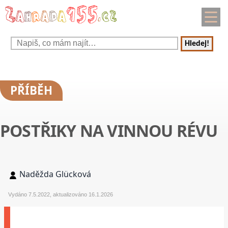
Hledej!
PŘÍBĚH
POSTŘIKY NA VINNOU RÉVU
Naděžda Glücková
Vydáno 7.5.2022, aktualizováno 16.1.2026