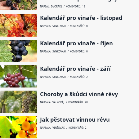
NAPSAL: DVOŘÁK J. / KOMENTÁŘŮ: 12
Kalendář pro vinaře - listopad
NAPSALA: SYNKOVÁ H. / KOMENTÁŘŮ: 0
Kalendář pro vinaře - říjen
NAPSALA: SYNKOVÁ H. / KOMENTÁŘŮ: 0
Kalendář pro vinaře - září
NAPSALA: SYNKOVÁ H. / KOMENTÁŘŮ: 2
Choroby a škůdci vinné révy
NAPSALA: VÁLKOVÁ J. / KOMENTÁŘŮ: 28
Jak pěstovat vinnou révu
NAPSALA: VINŠOVÁ S. / KOMENTÁŘŮ: 2