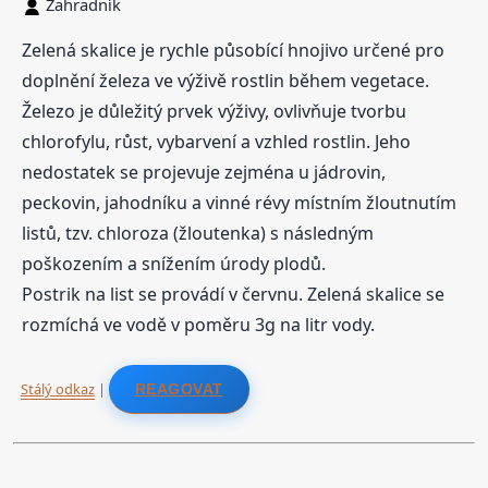
Zahradník
Zelená skalice je rychle působící hnojivo určené pro
doplnění železa ve výživě rostlin během vegetace.
Železo je důležitý prvek výživy, ovlivňuje tvorbu
chlorofylu, růst, vybarvení a vzhled rostlin. Jeho
nedostatek se projevuje zejména u jádrovin,
peckovin, jahodníku a vinné révy místním žloutnutím
listů, tzv. chloroza (žloutenka) s následným
poškozením a snížením úrody plodů.
Postrik na list se provádí v červnu. Zelená skalice se
rozmíchá ve vodě v poměru 3g na litr vody.
Stálý odkaz
|
REAGOVAT