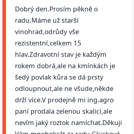
Dobrý den.Prosím pěkně o
radu.Máme už starší
vinohrad,odrůdy vše
rezistentní,celkem 15
hlav.Zdravotní stav je každým
rokem dobrá,ale na kmínkách je
šedý povlak kůra se dá prsty
odloupnout,ale ne všude,někde
drží více.V prodejně mi ing.agro
paní prodala zelenou skalici,ale
nevím jaký roztok namíchat.Děkuji
Vám mnohokrát za radu.Glücková