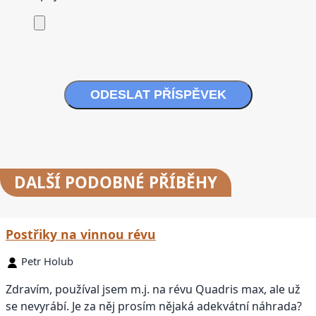
ODESLAT PŘÍSPĚVEK
DALŠÍ
PODOBNÉ PŘÍBĚHY
Postřiky na vinnou révu
Petr Holub
Zdravím, používal jsem m.j. na révu Quadris max, ale už
se nevyrábí. Je za něj prosím nějaká adekvátní náhrada?