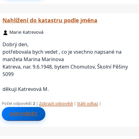
Nahlížení do katastru podle jména
Marie Katrevová
Dobrý den,
potřebovala bych vedet , co je vsechno napsané na
manžela Marina Marinova
Katreva, nar. 9.6.1948, bytem Chomutov, Školní Pěšiny
5099
děkuji Katrevová M.
Počet odpovědí:
2
|
Zobrazit odpovědi
|
Stálý odkaz
|
ODPOVĚDĚT