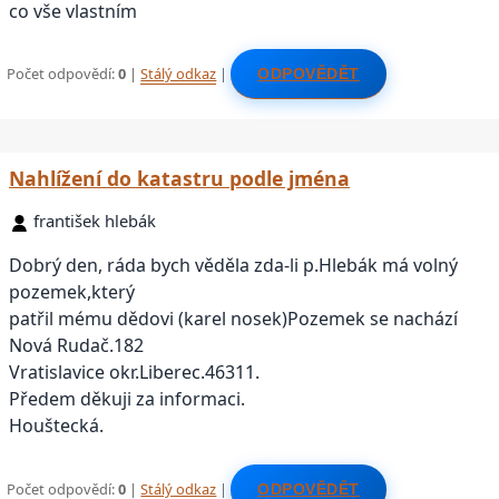
co vše vlastním
Počet odpovědí:
0
|
Stálý odkaz
|
ODPOVĚDĚT
Nahlížení do katastru podle jména
františek hlebák
Dobrý den, ráda bych věděla zda-li p.Hlebák má volný
pozemek,který
patřil mému dědovi (karel nosek)Pozemek se nachází
Nová Rudač.182
Vratislavice okr.Liberec.46311.
Předem děkuji za informaci.
Houštecká.
Počet odpovědí:
0
|
Stálý odkaz
|
ODPOVĚDĚT