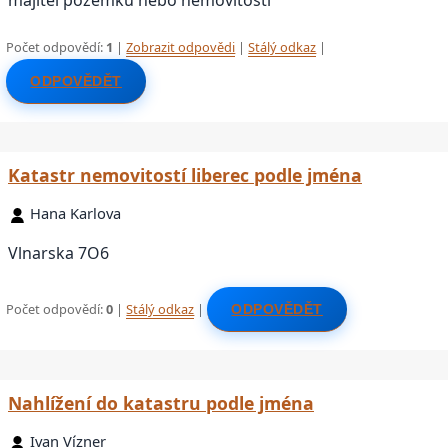
majitel pozemků nebo nemovitostí
Počet odpovědí:
1
|
Zobrazit odpovědi
|
Stálý odkaz
|
ODPOVĚDĚT
Katastr nemovitostí liberec podle jména
Hana Karlova
Vlnarska 7O6
Počet odpovědí:
0
|
Stálý odkaz
|
ODPOVĚDĚT
Nahlížení do katastru podle jména
Ivan Vízner