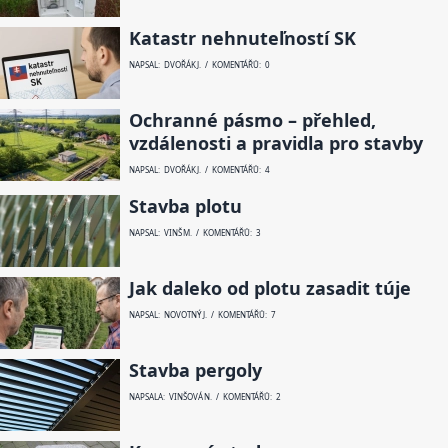
Katastr nehnuteľností SK
NAPSAL: DVOŘÁK J. / KOMENTÁŘŮ: 0
Ochranné pásmo – přehled,
vzdálenosti a pravidla pro stavby
NAPSAL: DVOŘÁK J. / KOMENTÁŘŮ: 4
Stavba plotu
NAPSAL: VINŠ M. / KOMENTÁŘŮ: 3
Jak daleko od plotu zasadit túje
NAPSAL: NOVOTNÝ J. / KOMENTÁŘŮ: 7
Stavba pergoly
NAPSALA: VINŠOVÁ N. / KOMENTÁŘŮ: 2