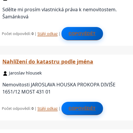
Sdělte mi prosím vlastnická práva k nemovitostem.
Šamánková
Počet odpovědí:
0
|
Stálý odkaz
|
ODPOVĚDĚT
Nahlížení do katastru podle jména
Jaroslav hlousek
Nemovitosti JAROSLAVA HOUSKA PROKOPA DIVIŠE
1651/12 MOST 431 01
Počet odpovědí:
0
|
Stálý odkaz
|
ODPOVĚDĚT