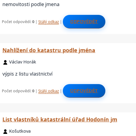
nemovitosti podle jmena
Počet odpovědí:
0
|
Stálý odkaz
|
ODPOVĚDĚT
Nahlížení do katastru podle jména
Václav Horák
výpis z listu vlastnictví
Počet odpovědí:
0
|
Stálý odkaz
|
ODPOVĚDĚT
List vlastníků katastrální úřad Hodonín jm
Košutkova