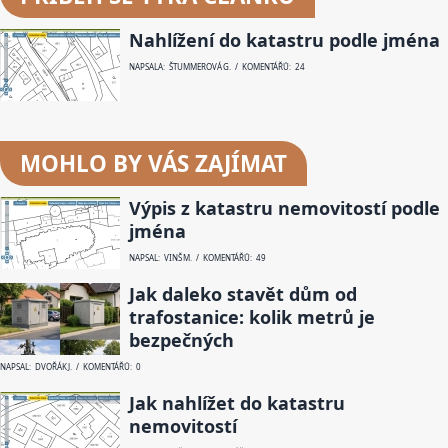
Nahlížení do katastru podle jména
NAPSALA: ŠTUMMEROVÁ G. / KOMENTÁŘŮ: 24
MOHLO BY VÁS ZAJÍMAT
Výpis z katastru nemovitostí podle
jména
NAPSAL: VINŠ M. / KOMENTÁŘŮ: 49
Jak daleko stavět dům od
trafostanice: kolik metrů je
bezpečných
NAPSAL: DVOŘÁK J. / KOMENTÁŘŮ: 0
Jak nahlížet do katastru
nemovitostí