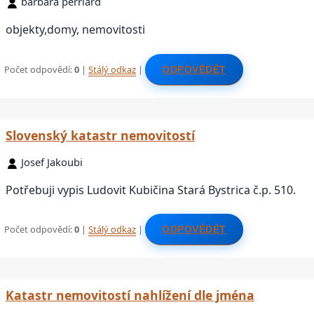
barbara perriard
objekty,domy, nemovitosti
Počet odpovědí:
0
|
Stálý odkaz
|
ODPOVĚDĚT
Slovenský katastr nemovitostí
Josef Jakoubi
Potřebuji vypis Ludovit Kubičina Stará Bystrica č.p. 510.
Počet odpovědí:
0
|
Stálý odkaz
|
ODPOVĚDĚT
Katastr nemovitostí nahlížení dle jména