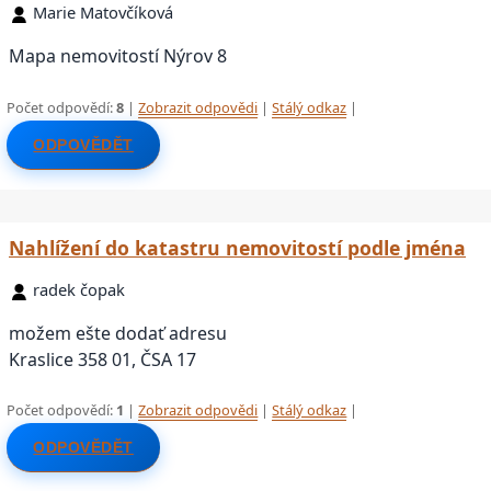
Marie Matovčíková
Mapa nemovitostí Nýrov 8
Počet odpovědí:
8
|
Zobrazit odpovědi
|
Stálý odkaz
|
ODPOVĚDĚT
Nahlížení do katastru nemovitostí podle jména
radek čopak
možem ešte dodať adresu
Kraslice 358 01, ČSA 17
Počet odpovědí:
1
|
Zobrazit odpovědi
|
Stálý odkaz
|
ODPOVĚDĚT