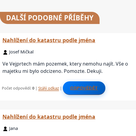
DALŠÍ
PODOBNÉ PŘÍBĚHY
Nahlížení do katastru podle jména
Josef Mičkal
Ve Vejprtech mám pozemek, ktery nemohu najít. Vše o
majetku mi bylo odcizeno. Pomozte. Dekuji.
Počet odpovědí:
0
|
Stálý odkaz
|
ODPOVĚDĚT
Nahlížení do katastru podle jména
Jana