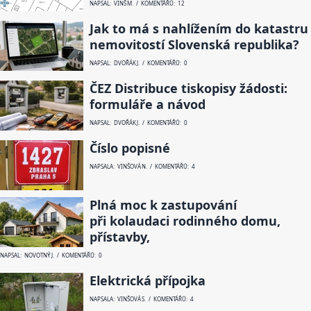
NAPSAL: VINŠ M. / KOMENTÁŘŮ: 12
Jak to má s nahlížením do katastru
nemovitostí Slovenská republika?
NAPSAL: DVOŘÁK J. / KOMENTÁŘŮ: 0
ČEZ Distribuce tiskopisy žádosti:
formuláře a návod
NAPSAL: DVOŘÁK J. / KOMENTÁŘŮ: 0
Číslo popisné
NAPSALA: VINŠOVÁ N. / KOMENTÁŘŮ: 4
Plná moc k zastupování
při kolaudaci rodinného domu,
přístavby,
NAPSAL: NOVOTNÝ J. / KOMENTÁŘŮ: 0
Elektrická přípojka
NAPSALA: VINŠOVÁ S. / KOMENTÁŘŮ: 4