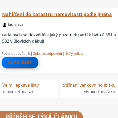
Nahlížení do katastru nemovitostí podle jména
ladislava
rada bych se dozvěděla jaký pozemek patří k bytu č.581 a
582 v Blovicích děkuji
Počet odpovědí:
3
|
Zobrazit odpovědi
|
Stálý odkaz
|
ODPOVĚDĚT
Velmi lepkavé listy
Stříhání venkovního ibišku
<< PŘEDCHOZÍ PŘÍSPĚVEK
NÁSLEDUJÍCÍ PŘÍSPĚVEK >>
PŘÍBĚH SE TÝKÁ ČLÁNKU