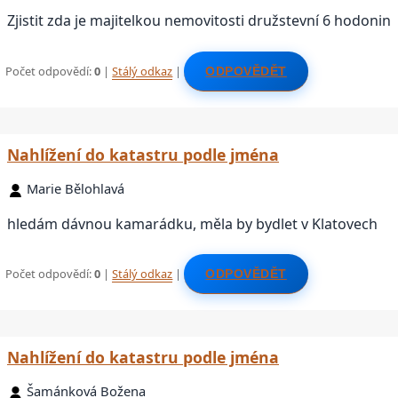
Zjistit zda je majitelkou nemovitosti družstevní 6 hodonin
Počet odpovědí:
0
|
Stálý odkaz
|
ODPOVĚDĚT
Nahlížení do katastru podle jména
Marie Bělohlavá
hledám dávnou kamarádku, měla by bydlet v Klatovech
Počet odpovědí:
0
|
Stálý odkaz
|
ODPOVĚDĚT
Nahlížení do katastru podle jména
Šamánková Božena