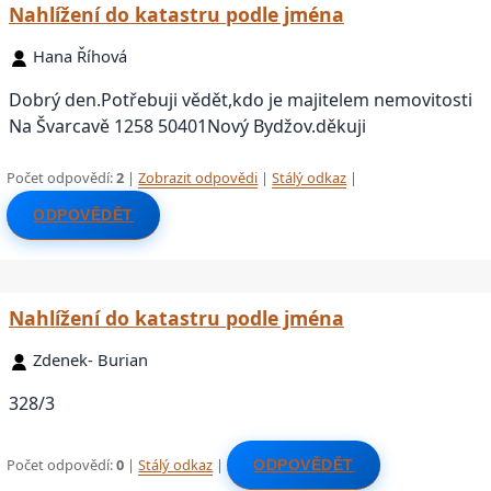
Nahlížení do katastru podle jména
Hana Říhová
Dobrý den.Potřebuji vědět,kdo je majitelem nemovitosti
Na Švarcavě 1258 50401Nový Bydžov.děkuji
Počet odpovědí:
2
|
Zobrazit odpovědi
|
Stálý odkaz
|
ODPOVĚDĚT
Nahlížení do katastru podle jména
Zdenek- Burian
328/3
Počet odpovědí:
0
|
Stálý odkaz
|
ODPOVĚDĚT