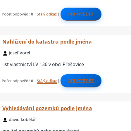
Počet odpovědí:
0
|
Stálý odkaz
|
ODPOVĚDĚT
Nahlížení do katastru podle jména
Josef Vorel
list vlastnictví LV 136 v obci Přešovice
Počet odpovědí:
0
|
Stálý odkaz
|
ODPOVĚDĚT
Vyhledávání pozemků podle jména
david kobělář