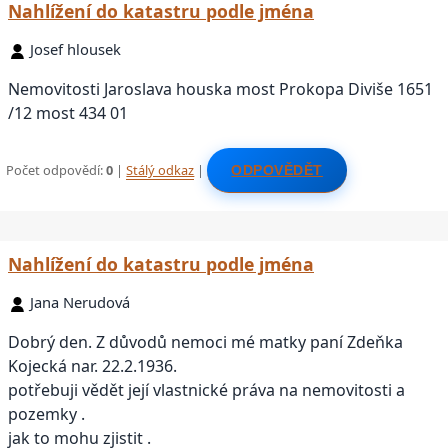
Nahlížení do katastru podle jména
Josef hlousek
Nemovitosti Jaroslava houska most Prokopa Diviše 1651
/12 most 434 01
Počet odpovědí:
0
|
Stálý odkaz
|
ODPOVĚDĚT
Nahlížení do katastru podle jména
Jana Nerudová
Dobrý den. Z důvodů nemoci mé matky paní Zdeňka
Kojecká nar. 22.2.1936.
potřebuji vědět její vlastnické práva na nemovitosti a
pozemky .
jak to mohu zjistit .