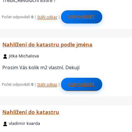
Třebíč,Revoluční 855/8 ?
Počet odpovědí:
0
|
Stálý odkaz
|
ODPOVĚDĚT
Nahlížení do katastru podle jména
Jitka Michalova
Prosim Vás kolik m2 vlastní. Dekuji
Počet odpovědí:
0
|
Stálý odkaz
|
ODPOVĚDĚT
Nahlížení do katastru
vladimir kvarda