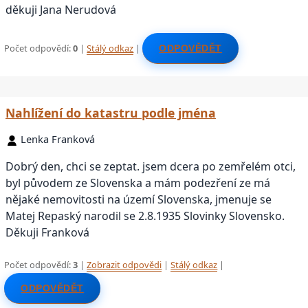
děkuji Jana Nerudová
Počet odpovědí:
0
|
Stálý odkaz
|
ODPOVĚDĚT
Nahlížení do katastru podle jména
Lenka Franková
Dobrý den, chci se zeptat. jsem dcera po zemřelém otci,
byl původem ze Slovenska a mám podezření ze má
nějaké nemovitosti na území Slovenska, jmenuje se
Matej Repaský narodil se 2.8.1935 Slovinky Slovensko.
Děkuji Franková
Počet odpovědí:
3
|
Zobrazit odpovědi
|
Stálý odkaz
|
ODPOVĚDĚT