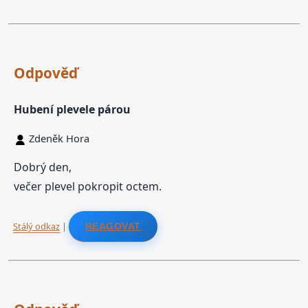
Odpověď
Hubení plevele párou
Zdeněk Hora
Dobrý den,
večer plevel pokropit octem.
Stálý odkaz
|
REAGOVAT