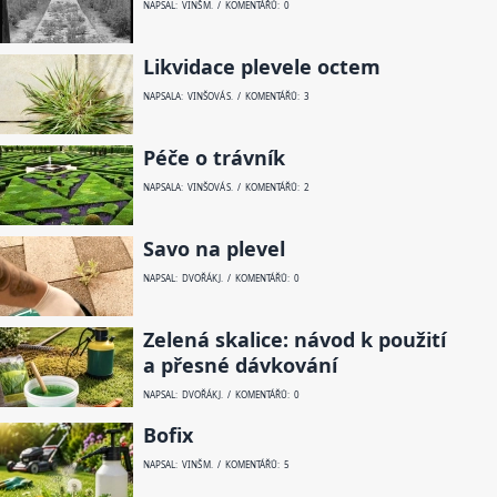
NAPSAL: VINŠ M. / KOMENTÁŘŮ: 0
Likvidace plevele octem
NAPSALA: VINŠOVÁ S. / KOMENTÁŘŮ: 3
Péče o trávník
NAPSALA: VINŠOVÁ S. / KOMENTÁŘŮ: 2
Savo na plevel
NAPSAL: DVOŘÁK J. / KOMENTÁŘŮ: 0
Zelená skalice: návod k použití
a přesné dávkování
NAPSAL: DVOŘÁK J. / KOMENTÁŘŮ: 0
Bofix
NAPSAL: VINŠ M. / KOMENTÁŘŮ: 5