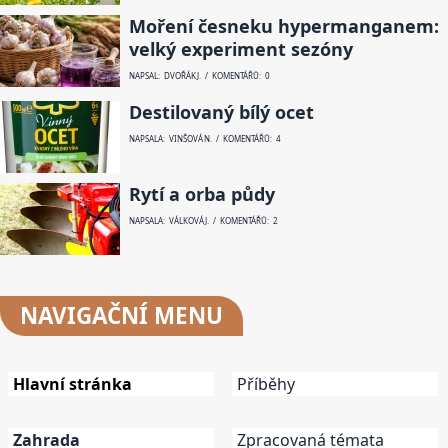
Moření česneku hypermanganem:
velký experiment sezóny
NAPSAL: DVOŘÁK J. / KOMENTÁŘŮ: 0
Destilovaný bílý ocet
NAPSALA: VINŠOVÁ N. / KOMENTÁŘŮ: 4
Rytí a orba půdy
NAPSALA: VÁLKOVÁ J. / KOMENTÁŘŮ: 2
NAVIGAČNÍ
MENU
Hlavní stránka
Příběhy
Zahrada
Zpracovaná témata