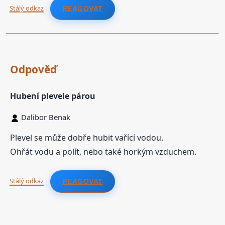
Stálý odkaz
|
REAGOVAT
Odpověď
Hubení plevele párou
Dalibor Benak
Plevel se může dobře hubit vařící vodou.
Ohřát vodu a polít, nebo také horkým vzduchem.
Stálý odkaz
|
REAGOVAT