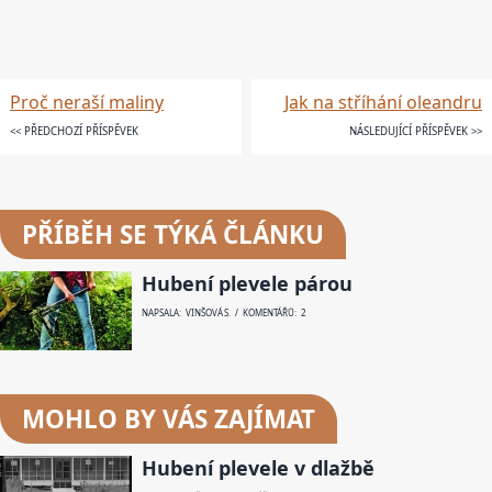
Proč neraší maliny
Jak na stříhání oleandru
<< PŘEDCHOZÍ PŘÍSPĚVEK
NÁSLEDUJÍCÍ PŘÍSPĚVEK >>
PŘÍBĚH SE TÝKÁ ČLÁNKU
Hubení plevele párou
NAPSALA: VINŠOVÁ S. / KOMENTÁŘŮ: 2
MOHLO BY VÁS ZAJÍMAT
Hubení plevele v dlažbě